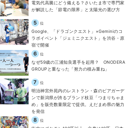
電気代高騰にどう備える？さいたま市で専門家
が解説した「節電の限界」と太陽光の選び方
5
位
Google、「ドラゴンクエスト」×Geminiのコ
ラボイベント「ジェミニクエスト」を渋谷・原
宿で開催
6
位
なぜ59歳の三浦知良選手を起用？ ONODERA
GROUPと重なった「努力の積み重ね」
7
位
明治神宮外苑内のレストラン・森のビアガーデ
ンで新潟県が誇るブランド枝豆「つまりちゃま
め」を販売数量限定で提供。えだまめ県の魅力
を発信
8
位