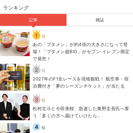
ランキング
記事
雑誌
1
位
あの「ブタメン」が約4倍の大きさになって登
場！「ブタメン超BIG」がセブン‐イレブン限定
で発売！
2
位
2027年のF1全レースを現地観戦！ 航空券・宿
泊費付き「夢のシーズンチケット」が当たる
3
位
松村北斗と今田美桜、急逝した東野圭吾氏へ誓
う「多くの方へ届けていけたら」
4
位