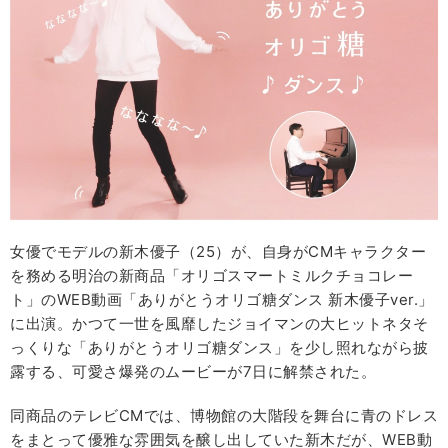
女優でモデルの新木優子（25）が、自身がCMキャラクター
を務める明治の新商品「オリゴスマートミルクチョコレー
ト」のWEB動画「ありがとうオリゴ糖ダンス 新木優子ver.」
に出演。かつて一世を風靡したジョイマンの大ヒットネタそ
っくりな「ありがとうオリゴ糖ダンス」を少し照れながら披
露する、可愛さ爆発のムービーが7日に解禁された。
同商品のテレビCMでは、博物館の大階段を舞台に青のドレス
をまとって優雅な雰囲気を醸し出していた新木だが、WEB動