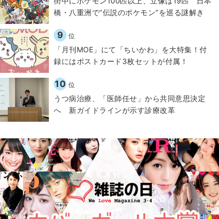
街中にポケモン100匹以上、立像は19匹 日本
橋・八重洲で“伝説のポケモン”を巡る謎解き
9
位
「月刊MOE」にて「ちいかわ」を大特集！付
録にはポストカード3枚セットが付属！
10
位
うつ病治療、「医師任せ」から共同意思決定
へ 新ガイドラインが示す診療改革