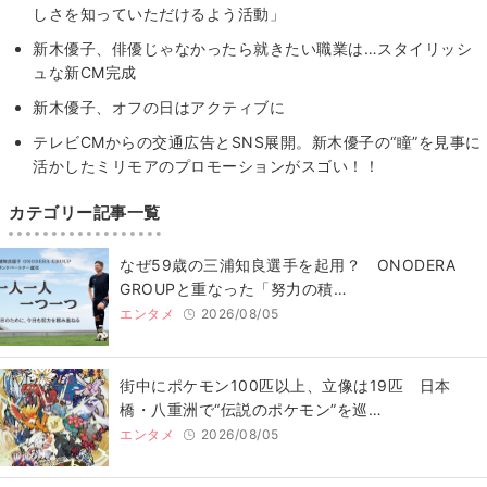
しさを知っていただけるよう活動」
新木優子、俳優じゃなかったら就きたい職業は…スタイリッシ
ュな新CM完成
新木優子、オフの日はアクティブに
テレビCMからの交通広告とSNS展開。新木優子の“瞳”を見事に
活かしたミリモアのプロモーションがスゴい！！
カテゴリー記事一覧
なぜ59歳の三浦知良選手を起用？ ONODERA
GROUPと重なった「努力の積…
エンタメ
2026/08/05
街中にポケモン100匹以上、立像は19匹 日本
橋・八重洲で“伝説のポケモン”を巡…
エンタメ
2026/08/05