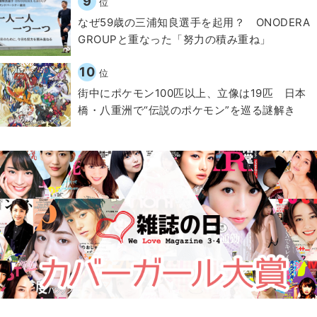
9
位
なぜ59歳の三浦知良選手を起用？ ONODERA
GROUPと重なった「努力の積み重ね」
10
位
街中にポケモン100匹以上、立像は19匹 日本
橋・八重洲で“伝説のポケモン”を巡る謎解き