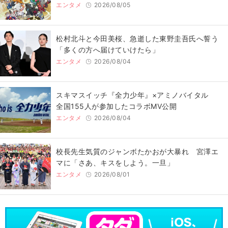
エンタメ
2026/08/05
松村北斗と今田美桜、急逝した東野圭吾氏へ誓う
「多くの方へ届けていけたら」
エンタメ
2026/08/04
スキマスイッチ『全力少年』×アミノバイタル
全国155人が参加したコラボMV公開
エンタメ
2026/08/04
校長先生気質のジャンボたかおが大暴れ 宮澤エ
マに「さあ、キスをしよう。一旦」
エンタメ
2026/08/01