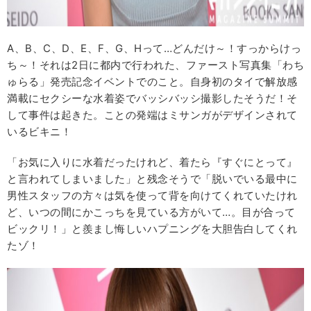
A、B、C、D、E、F、G、Hって…どんだけ～！すっからけっ
ち～！それは2日に都内で行われた、ファースト写真集「わち
ゅらる」発売記念イベントでのこと。自身初のタイで解放感
満載にセクシーな水着姿でバッシバッシ撮影したそうだ！そ
して事件は起きた。ことの発端はミサンガがデザインされて
いるビキニ！
「お気に入りに水着だったけれど、着たら『すぐにとって』
と言われてしまいました」と残念そうで「脱いでいる最中に
男性スタッフの方々は気を使って背を向けてくれていたけれ
ど、いつの間にかこっちを見ている方がいて…。目が合って
ビックリ！」と羨まし悔しいハプニングを大胆告白してくれ
たゾ！