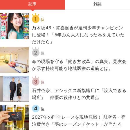
記事
雑誌
1
位
乃木坂46・賀喜遥香が週刊少年チャンピオン
に登場！「5年ぶん大人になった私を見ていた
だけたら」
2
位
​命の現場を守る「働き方改革」の真実。晃友会
が示す持続可能な地域医療の道筋とは。
3
位
石井杏奈、アシックス新旗艦店に「没入できる
場所」 俳優の役作りとの共通点
4
位
2027年のF1全レースを現地観戦！ 航空券・宿
泊費付き「夢のシーズンチケット」が当たる