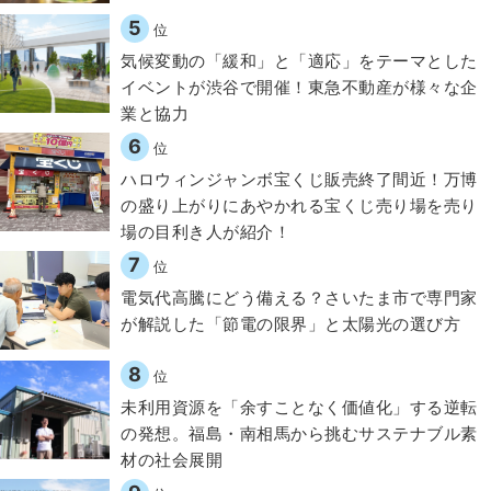
5
位
気候変動の「緩和」と「適応」をテーマとした
イベントが渋谷で開催！東急不動産が様々な企
業と協力
6
位
ハロウィンジャンボ宝くじ販売終了間近！万博
の盛り上がりにあやかれる宝くじ売り場を売り
場の目利き人が紹介！
7
位
電気代高騰にどう備える？さいたま市で専門家
が解説した「節電の限界」と太陽光の選び方
8
位
​​未利用資源を「余すことなく価値化」する逆転
の発想。福島・南相馬から挑むサステナブル素
材の社会展開​