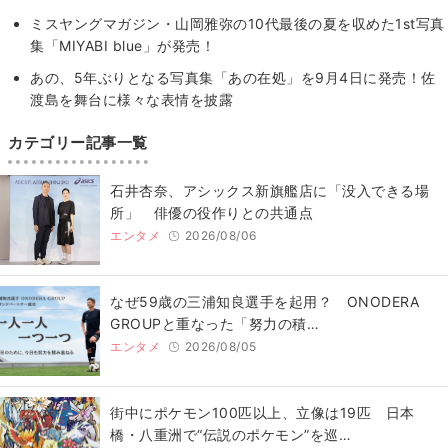
ミスヤングマガジン・山岡雅弥の10代最後の夏を収めた1st写真
集「MIYABI blue」が発売！
あの、5年ぶりとなる写真集「あの在処」を9月4日に発売！佐
渡島を舞台に様々な表情を披露
カテゴリー記事一覧
石井杏奈、アシックス新旗艦店に「没入できる場
所」 俳優の役作りとの共通点
エンタメ
2026/08/06
なぜ59歳の三浦知良選手を起用？ ONODERA
GROUPと重なった「努力の積…
エンタメ
2026/08/05
街中にポケモン100匹以上、立像は19匹 日本
橋・八重洲で“伝説のポケモン”を巡…