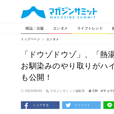
雑誌・出版
エンタメ
ライフトレンド
トップページ
エンタメ
「ドウゾドウゾ」、「熱
お馴染みのやり取りがハ
も公開！
2020/09/30
マガジンサミット編集部
CM
ダチョウ
シェアする
リツィート