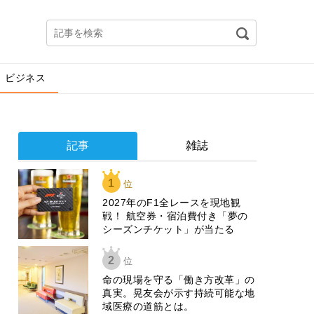
ビジネス
記事
雑誌
1
位
2027年のF1全レースを現地観
戦！ 航空券・宿泊費付き「夢の
シーズンチケット」が当たる
2
位
​命の現場を守る「働き方改革」の
真実。晃友会が示す持続可能な地
域医療の道筋とは。