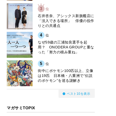
3
位
石井杏奈、アシックス新旗艦店に
「没入できる場所」 俳優の役作
りとの共通点
4
位
なぜ59歳の三浦知良選手を起
用？ ONODERA GROUPと重な
った「努力の積み重ね」
5
位
街中にポケモン100匹以上、立像
は19匹 日本橋・八重洲で“伝説
のポケモン”を巡る謎解き
ベスト10を表示
マガサミTOPIX