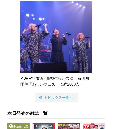
PUFFY×友近×高校生らが共演 石川初
開催「わっかフェス」に約2000人
トピックス一覧へ
本日発売の雑誌一覧