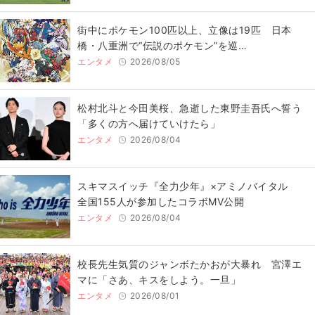
街中にポケモン100匹以上、立像は19匹 日本
橋・八重洲で“伝説のポケモン”を巡…
エンタメ
2026/08/05
松村北斗と今田美桜、急逝した東野圭吾氏へ誓う
「多くの方へ届けていけたら」
エンタメ
2026/08/04
スキマスイッチ『全力少年』×アミノバイタル
全国155人が参加したコラボMV公開
エンタメ
2026/08/04
校長先生気質のジャンボたかおが大暴れ 宮澤エ
マに「さあ、キスをしよう。一旦」
エンタメ
2026/08/01