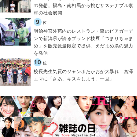
の発想。福島・南相馬から挑むサステナブル素
材の社会展開​
9
位
明治神宮外苑内のレストラン・森のビアガーデ
ンで新潟県が誇るブランド枝豆「つまりちゃま
め」を販売数量限定で提供。えだまめ県の魅力
を発信
10
位
校長先生気質のジャンボたかおが大暴れ 宮澤
エマに「さあ、キスをしよう。一旦」