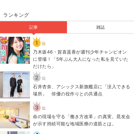
ランキング
記事
雑誌
1
位
乃木坂46・賀喜遥香が週刊少年チャンピオン
に登場！「5年ぶん大人になった私を見ていた
だけたら」
2
位
石井杏奈、アシックス新旗艦店に「没入できる
場所」 俳優の役作りとの共通点
3
位
​命の現場を守る「働き方改革」の真実。晃友会
が示す持続可能な地域医療の道筋とは。