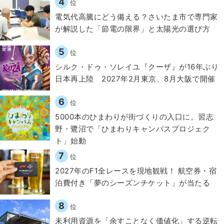
4
位
電気代高騰にどう備える？さいたま市で専門家
が解説した「節電の限界」と太陽光の選び方
5
位
シルク・ドゥ・ソレイユ『クーザ』が16年ぶり
日本再上陸 2027年2月東京、8月大阪で開催
6
位
5000本のひまわりが街づくりの入口に。習志
野・鷺沼で「ひまわりキャンパスプロジェク
ト」始動
7
位
2027年のF1全レースを現地観戦！ 航空券・宿
泊費付き「夢のシーズンチケット」が当たる
8
位
​​未利用資源を「余すことなく価値化」する逆転