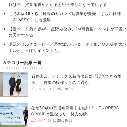
れば私、賀喜遥香がわかるという作りになっています。」
元乃木坂46・桜井玲香のセカンド写真集が発売！さらに雑誌
「CLASSY.」にも登場！
【舌ペロ】乃木坂46・星野みなみ、1st写真集イベントが可愛い
の天才すぎる
明治のミルクコーヒーと乃木坂5人がコラボ！まいやん等身大パ
ネルとしっぽりイベントも。
カテゴリー記事一覧
石井杏奈、アシックス新旗艦店に「没入できる場
所」 俳優の役作りとの共通点
エンタメ
2026/08/06
なぜ59歳の三浦知良選手を起用？ ONODERA
GROUPと重なった「努力の積…
エンタメ
2026/08/05