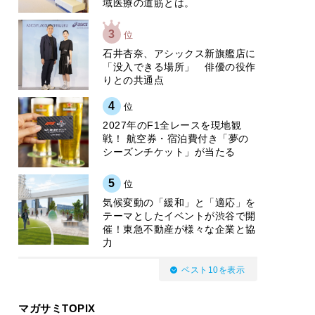
域医療の道筋とは。
3
位
石井杏奈、アシックス新旗艦店に
「没入できる場所」 俳優の役作
りとの共通点
4
位
2027年のF1全レースを現地観
戦！ 航空券・宿泊費付き「夢の
シーズンチケット」が当たる
5
位
気候変動の「緩和」と「適応」を
テーマとしたイベントが渋谷で開
催！東急不動産が様々な企業と協
力
ベスト10を表示
マガサミTOPIX