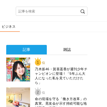
ビジネス
記事
雑誌
1
位
乃木坂46・賀喜遥香が週刊少年チ
ャンピオンに登場！「5年ぶん大
人になった私を見ていただけた
ら」
2
位
​命の現場を守る「働き方改革」の
真実。晃友会が示す持続可能な地