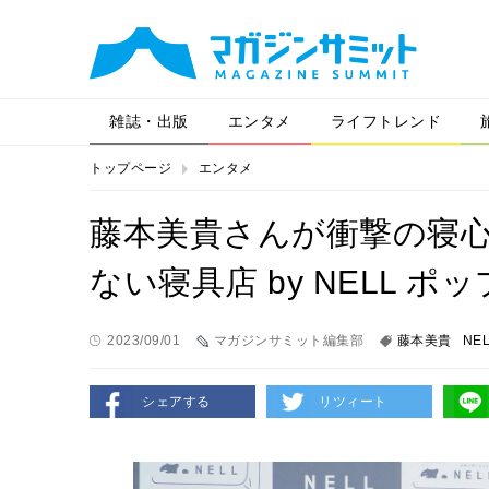
雑誌・出版
エンタメ
ライフトレンド
トップページ
エンタメ
藤本美貴さんが衝撃の寝
ない寝具店 by NELL 
2023/09/01
マガジンサミット編集部
藤本美貴
NE
シェアする
リツィート