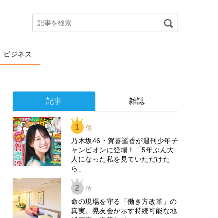
ビジネス
記事
雑誌
1
位
乃木坂46・賀喜遥香が週刊少年チ
ャンピオンに登場！「5年ぶん大
人になった私を見ていただけた
ら」
2
位
​命の現場を守る「働き方改革」の
真実。晃友会が示す持続可能な地