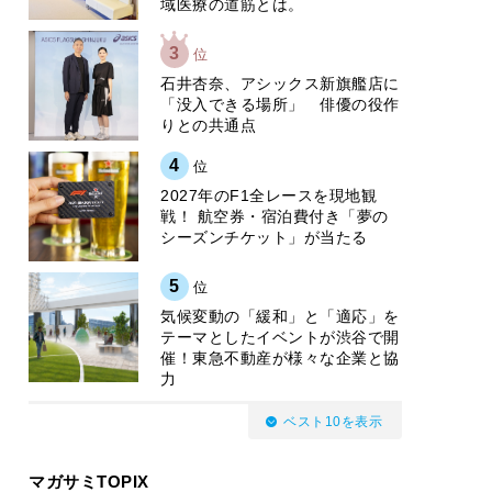
域医療の道筋とは。
3
位
石井杏奈、アシックス新旗艦店に
「没入できる場所」 俳優の役作
りとの共通点
4
位
2027年のF1全レースを現地観
戦！ 航空券・宿泊費付き「夢の
シーズンチケット」が当たる
5
位
気候変動の「緩和」と「適応」を
テーマとしたイベントが渋谷で開
催！東急不動産が様々な企業と協
力
ベスト10を表示
マガサミTOPIX