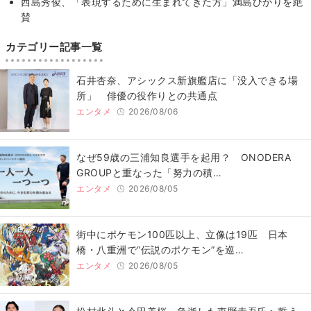
西島秀俊、「表現するために生まれてきた方」満島ひかりを絶
賛
カテゴリー記事一覧
石井杏奈、アシックス新旗艦店に「没入できる場
所」 俳優の役作りとの共通点
エンタメ
2026/08/06
なぜ59歳の三浦知良選手を起用？ ONODERA
GROUPと重なった「努力の積…
エンタメ
2026/08/05
街中にポケモン100匹以上、立像は19匹 日本
橋・八重洲で“伝説のポケモン”を巡…
エンタメ
2026/08/05