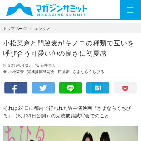
トップページ
エンタメ
小松菜奈と門脇麦がキノコの種類で互いを
呼び合う可愛い仲の良さに初夏感
2019/04/25
石井隼人
小松菜奈
完成披露試写会
門脇麦
さよならくちびる
それは24日に都内で行われたW主演映画『さよならくちび
る』（5月31日公開）の完成披露試写会でのこと。