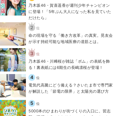
乃木坂46・賀喜遥香が週刊少年チャンピオン
に登場！「5年ぶん大人になった私を見ていた
だけたら」
2
位
​命の現場を守る「働き方改革」の真実。晃友会
が示す持続可能な地域医療の道筋とは。
3
位
乃木坂46・川﨑桜が雑誌「ボム」の表紙を飾
る！裏表紙には6期生の長嶋凛桜が登場！
4
位
電気代高騰にどう備える？さいたま市で専門家
が解説した「節電の限界」と太陽光の選び方
5
位
5000本のひまわりが街づくりの入口に。習志