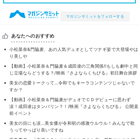
マガジンサミットをフォローする
あなたへのおすすめ
小松菜奈&門脇麦、あの人気デュオとしてツナギ姿で大登場やは
り美しや
【動画】小松菜奈＆門脇麦＆成田凌の三角関係‼もしも劇中と同
じ立場ならどうする？/映画『さよならくちびる』初日舞台挨拶
美女の恋愛トークって…令和でもキーラコンテンツじゃないで
すか？
【動画】小松菜奈＆門脇麦がデュオでＣＤデビューに思わず
涙！成田凌はタンバリン？！/映画『さよならくちびる』 公開直
前イベント
美女の目にも涙…美女優が令和初の感激ウルウル！みんなで歌
うってやっぱり良いですね