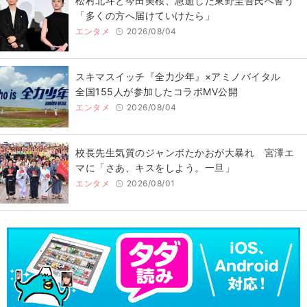
松村北斗と今田美桜、急逝した東野圭吾氏へ誓う
「多くの方へ届けていけたら」
エンタメ
2026/08/04
スキマスイッチ『全力少年』×アミノバイタル
全国155人が参加したコラボMV公開
エンタメ
2026/08/04
校長先生気質のジャンボたかおが大暴れ 宮澤エ
マに「さあ、キスをしよう。一旦」
エンタメ
2026/08/01