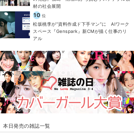
材の社会展開​
10
位
松坂桃李が“資料作成ド下手マン”に AIワーク
スペース『Genspark』新CMが描く仕事のリ
アル
本日発売の雑誌一覧