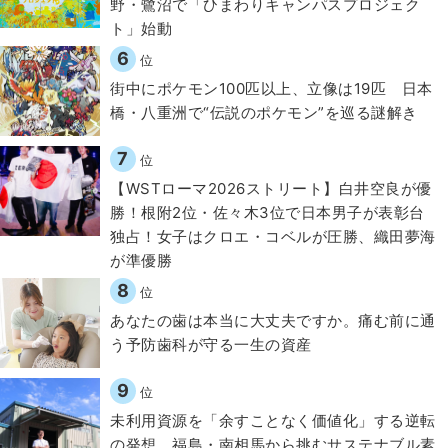
野・鷺沼で「ひまわりキャンパスプロジェク
ト」始動
6
位
街中にポケモン100匹以上、立像は19匹 日本
橋・八重洲で“伝説のポケモン”を巡る謎解き
7
位
【WSTローマ2026ストリート】白井空良が優
勝！根附2位・佐々木3位で日本男子が表彰台
独占！女子はクロエ・コベルが圧勝、織田夢海
が準優勝
8
位
​あなたの歯は本当に大丈夫ですか。痛む前に通
う予防歯科が守る一生の資産
9
位
​​未利用資源を「余すことなく価値化」する逆転
の発想。福島・南相馬から挑むサステナブル素