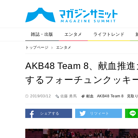
雑誌・出版
エンタメ
ライフトレンド
トップページ
エンタメ
AKB48 Team 8、献
するフォーチュンクッキ
2019/03/12
佐藤 勇馬
献血
AKB48 Team 8
見取
シェアする
リツィート