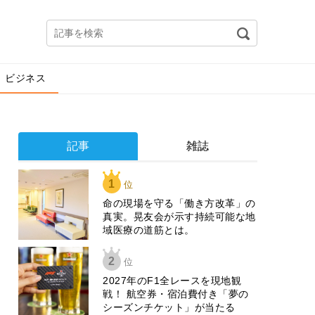
ビジネス
記事
雑誌
1
位
​命の現場を守る「働き方改革」の
真実。晃友会が示す持続可能な地
域医療の道筋とは。
2
位
2027年のF1全レースを現地観
戦！ 航空券・宿泊費付き「夢の
シーズンチケット」が当たる