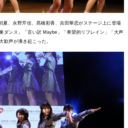
、歌田初夏、永野芹佳、髙橋彩香、吉田華恋がステージ上に登場
ダンス」「言い訳 Maybe」「希望的リフレイン」「大声
大歓声が沸き起こった。