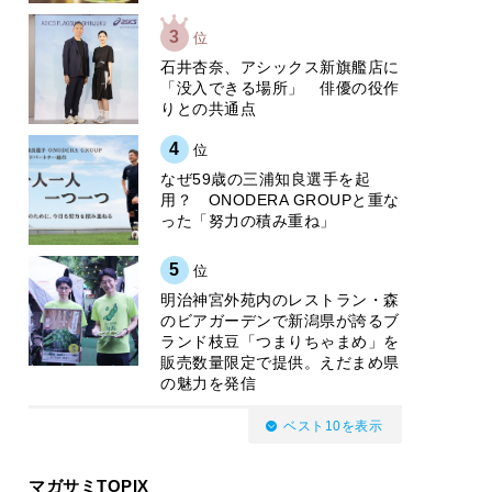
3
位
石井杏奈、アシックス新旗艦店に
「没入できる場所」 俳優の役作
りとの共通点
4
位
なぜ59歳の三浦知良選手を起
用？ ONODERA GROUPと重な
った「努力の積み重ね」
5
位
明治神宮外苑内のレストラン・森
のビアガーデンで新潟県が誇るブ
ランド枝豆「つまりちゃまめ」を
販売数量限定で提供。えだまめ県
の魅力を発信
ベスト10を表示
マガサミTOPIX