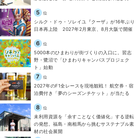
5
位
シルク・ドゥ・ソレイユ『クーザ』が16年ぶり
日本再上陸 2027年2月東京、8月大阪で開催
6
位
5000本のひまわりが街づくりの入口に。習志
野・鷺沼で「ひまわりキャンパスプロジェク
ト」始動
7
位
2027年のF1全レースを現地観戦！ 航空券・宿
泊費付き「夢のシーズンチケット」が当たる
8
位
​​未利用資源を「余すことなく価値化」する逆転
の発想。福島・南相馬から挑むサステナブル素
材の社会展開​