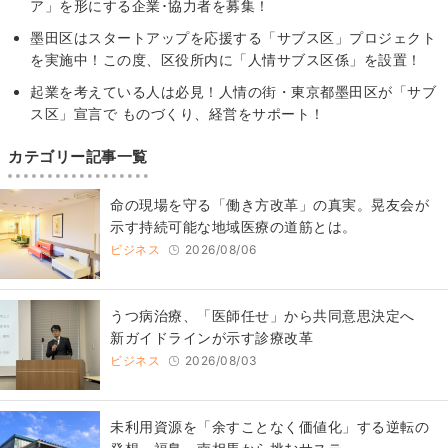
ア」を形にする企業･協力者を募集！
墨田区はスタートアップを応援する「サブス区」プロジェクト
を実施中！この度、区役所内に「人情サブス区係」を設置！
起業を考えている人は必見！人情の街・東京都墨田区が「サブ
ス区」宣言で ものづくり、経営をサポート！
カテゴリー記事一覧
​命の現場を守る「働き方改革」の真実。晃友会が
示す持続可能な地域医療の道筋とは。
ビジネス
2026/08/06
うつ病治療、「医師任せ」から共同意思決定へ
新ガイドラインが示す診療改革
ビジネス
2026/08/03
​​未利用資源を「余すことなく価値化」する逆転の