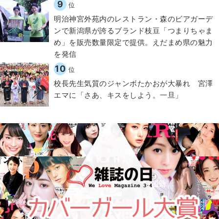
9
位
明治神宮外苑内のレストラン・森のビアガーデ
ンで新潟県が誇るブランド枝豆「つまりちゃま
め」を販売数量限定で提供。えだまめ県の魅力
を発信
10
位
校長先生気質のジャンボたかおが大暴れ 宮澤
エマに「さあ、キスをしよう。一旦」