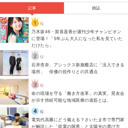
記事
雑誌
1
位
乃木坂46・賀喜遥香が週刊少年チャンピオン
に登場！「5年ぶん大人になった私を見ていた
だけたら」
2
位
石井杏奈、アシックス新旗艦店に「没入できる
場所」 俳優の役作りとの共通点
3
位
​命の現場を守る「働き方改革」の真実。晃友会
が示す持続可能な地域医療の道筋とは。
4
位
電気代高騰にどう備える？さいたま市で専門家
が解説した「節電の限界」と太陽光の選び方