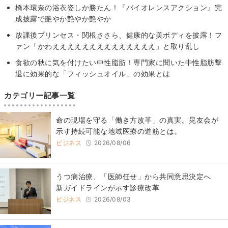
橋本環奈の浴衣姿しか勝たん！『バイオレンスアクション』完
成披露で艶やか艶やか艶やか
放課後プリンセス・関根ささら、健康的な美ボディを披露！フ
ァン「かわええええええええええええええ」と取り乱し
食欲の秋に気を付けたい中性脂肪！専門家に聞いた中性脂肪撃
退に効果的な「フィッシュオイル」の効果とは
カテゴリー記事一覧
​命の現場を守る「働き方改革」の真実。晃友会が
示す持続可能な地域医療の道筋とは。
ビジネス
2026/08/06
うつ病治療、「医師任せ」から共同意思決定へ
新ガイドラインが示す診療改革
ビジネス
2026/08/03