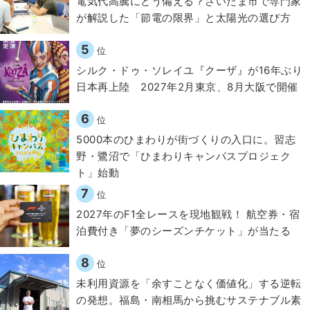
電気代高騰にどう備える？さいたま市で専門家
が解説した「節電の限界」と太陽光の選び方
5
位
シルク・ドゥ・ソレイユ『クーザ』が16年ぶり
日本再上陸 2027年2月東京、8月大阪で開催
6
位
5000本のひまわりが街づくりの入口に。習志
野・鷺沼で「ひまわりキャンパスプロジェク
ト」始動
7
位
2027年のF1全レースを現地観戦！ 航空券・宿
泊費付き「夢のシーズンチケット」が当たる
8
位
​​未利用資源を「余すことなく価値化」する逆転
の発想。福島・南相馬から挑むサステナブル素