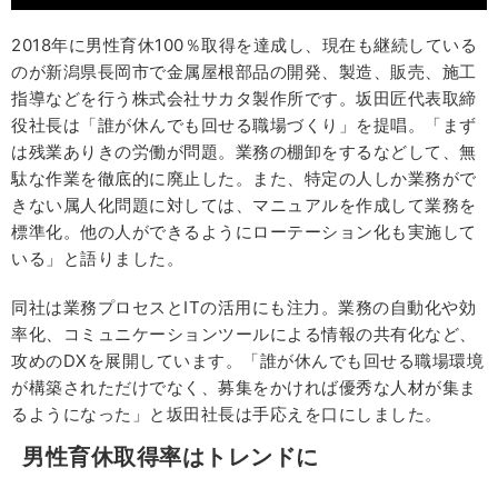
2018年に男性育休100％取得を達成し、現在も継続している
のが新潟県長岡市で金属屋根部品の開発、製造、販売、施工
指導などを行う株式会社サカタ製作所です。坂田匠代表取締
役社長は「誰が休んでも回せる職場づくり」を提唱。「まず
は残業ありきの労働が問題。業務の棚卸をするなどして、無
駄な作業を徹底的に廃止した。また、特定の人しか業務がで
きない属人化問題に対しては、マニュアルを作成して業務を
標準化。他の人ができるようにローテーション化も実施して
いる」と語りました。
同社は業務プロセスとITの活用にも注力。業務の自動化や効
率化、コミュニケーションツールによる情報の共有化など、
攻めのDXを展開しています。「誰が休んでも回せる職場環境
が構築されただけでなく、募集をかければ優秀な人材が集ま
るようになった」と坂田社長は手応えを口にしました。
男性育休取得率はトレンドに