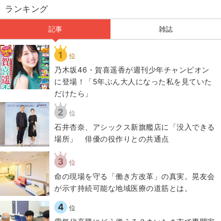
ランキング
記事
雑誌
1
位
乃木坂46・賀喜遥香が週刊少年チャンピオン
に登場！「5年ぶん大人になった私を見ていた
だけたら」
2
位
石井杏奈、アシックス新旗艦店に「没入できる
場所」 俳優の役作りとの共通点
3
位
​命の現場を守る「働き方改革」の真実。晃友会
が示す持続可能な地域医療の道筋とは。
4
位