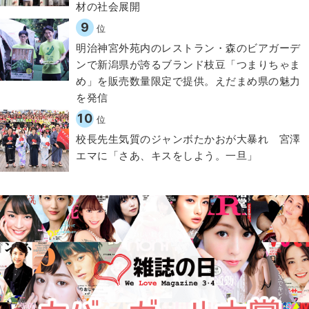
材の社会展開​
9
位
明治神宮外苑内のレストラン・森のビアガーデ
ンで新潟県が誇るブランド枝豆「つまりちゃま
め」を販売数量限定で提供。えだまめ県の魅力
を発信
10
位
校長先生気質のジャンボたかおが大暴れ 宮澤
エマに「さあ、キスをしよう。一旦」