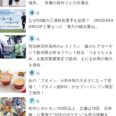
場所」 俳優の役作りとの共通点
4
位
なぜ59歳の三浦知良選手を起用？ ONODERA
GROUPと重なった「努力の積み重ね」
5
位
明治神宮外苑内のレストラン・森のビアガーデ
ンで新潟県が誇るブランド枝豆「つまりちゃま
め」を販売数量限定で提供。えだまめ県の魅力
を発信
6
位
あの「ブタメン」が約4倍の大きさになって登
場！「ブタメン超BIG」がセブン‐イレブン限定
で発売！
7
位
街中にポケモン100匹以上、立像は19匹 日本
橋・八重洲で“伝説のポケモン”を巡る謎解き