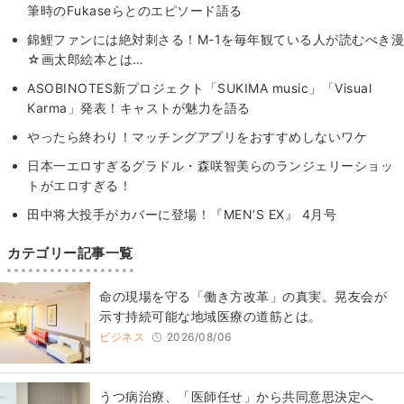
筆時のFukaseらとのエピソード語る
錦鯉ファンには絶対刺さる！M-1を毎年観ている人が読むべき漫
☆画太郎絵本とは…
ASOBINOTES新プロジェクト「SUKIMA music」「Visual
Karma」発表！キャストが魅力を語る
やったら終わり！マッチングアプリをおすすめしないワケ
日本一エロすぎるグラドル・森咲智美らのランジェリーショッ
トがエロすぎる！
田中将大投手がカバーに登場！『MEN’S EX』 4月号
カテゴリー記事一覧
​命の現場を守る「働き方改革」の真実。晃友会が
示す持続可能な地域医療の道筋とは。
ビジネス
2026/08/06
うつ病治療、「医師任せ」から共同意思決定へ