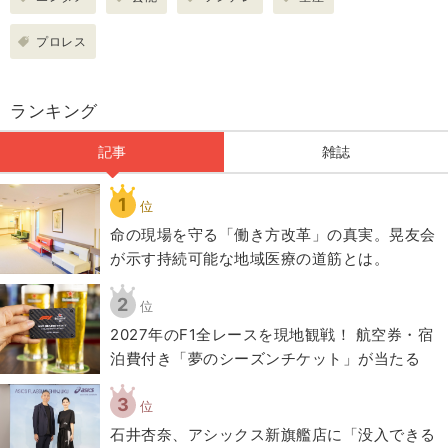
プロレス
ランキング
記事
雑誌
1
位
​命の現場を守る「働き方改革」の真実。晃友会
が示す持続可能な地域医療の道筋とは。
2
位
2027年のF1全レースを現地観戦！ 航空券・宿
泊費付き「夢のシーズンチケット」が当たる
3
位
石井杏奈、アシックス新旗艦店に「没入できる