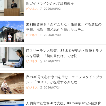
新ガイドラインが示す診療改革
ビジネス
2026/08/03
​​未利用資源を「余すことなく価値化」する逆転の
発想。福島・南相馬から挑むサステ…
ビジネス
2026/07/30
ITフリーランス調査、85.8％が契約・報酬トラブ
ルを経験 「契約書だけ」では防…
ビジネス
2026/07/24
​夜の30分で心に余白を生む。ライフスタイルブラ
ンド「NOCT」が提唱する新たな…
ビジネス
2026/07/24
人的資本経営をAIで支援、KKCompanyが個別育