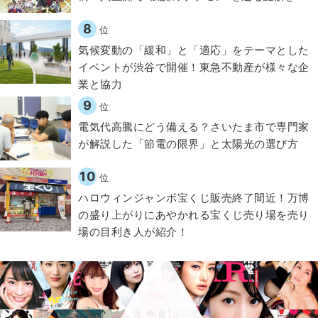
8
位
気候変動の「緩和」と「適応」をテーマとした
イベントが渋谷で開催！東急不動産が様々な企
業と協力
9
位
電気代高騰にどう備える？さいたま市で専門家
が解説した「節電の限界」と太陽光の選び方
10
位
ハロウィンジャンボ宝くじ販売終了間近！万博
の盛り上がりにあやかれる宝くじ売り場を売り
場の目利き人が紹介！