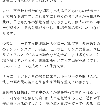
影響によるものとも言われています。
また、不登校や精神的な問題を抱える子どもたちのサポート
も大切な課題です。これまでにも多くのお母さんから相談を
受け、子どもたちの波動を整えてきました。個人のエネルギ
ーが整うと、集合意識が変化し、地球全体の調和へとつなが
ります。
今後は、サードアイ開眼講座のグローバル展開、多言語対応
のオンラインスクール開設、セルフヒーリングの普及、スピ
リチュアルとビジネスの融合などを進め、より多くの人に知
識を届けていきます。書籍出版やメディア出演を通じても、
このメッセージを広めていく予定です。
さらに、子どもたちの教育にエネルギーワークを取り入れ、
彼らの高次元の能力を引き出す環境を整えていきます。
最終的な目標は、世界中の人々が愛を持って生きられるよう
に、内なる力を信じて自由に人生を創造すること。恐れや不
安に縛られるのではなく、安心感と喜びを持って生きる、調