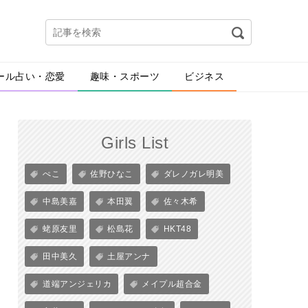
ール占い・恋愛
趣味・スポーツ
ビジネス
Girls List
ぺこ
佐野ひなこ
ダレノガレ明美
中島美嘉
本田翼
佐々木希
蛯原友里
松島花
HKT48
田中美久
土屋アンナ
道端アンジェリカ
メイプル超合金