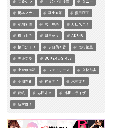
安藤なつ
トリンドル玲奈
ミニー
橋本マナミ
朝比奈彩
熊田曜子
岸畑来瞳
武田玲奈
舟山久美子
横山由依
岡田奈々
AKB48
桜田ひより
伊藤萌々香
恒松祐里
渡邉幸愛
SUPER☆GiRLS
小金魚韓羽
フェアリーズ
久松郁実
高畑充希
釈由美子
木村文乃
夏帆
志田未来
池田エライザ
新木優子