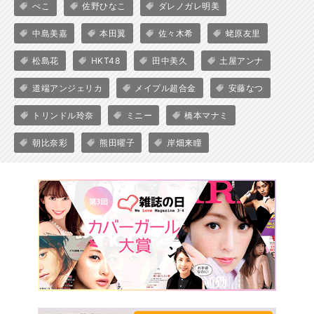
ぺこ
佐野ひなこ
ダレノガレ明美
中島美嘉
本田翼
佐々木希
蛯原友里
松島花
HKT48
田中美久
土屋アンナ
道端アンジェリカ
メイプル超合金
安藤なつ
トリンドル玲奈
ミニー
橋本マナミ
朝比奈彩
熊田曜子
岸畑来瞳