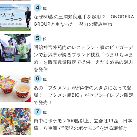
4
位
なぜ59歳の三浦知良選手を起用？ ONODERA
GROUPと重なった「努力の積み重ね」
5
位
明治神宮外苑内のレストラン・森のビアガーデ
ンで新潟県が誇るブランド枝豆「つまりちゃま
め」を販売数量限定で提供。えだまめ県の魅力
を発信
6
位
あの「ブタメン」が約4倍の大きさになって登
場！「ブタメン超BIG」がセブン‐イレブン限定
で発売！
7
位
街中にポケモン100匹以上、立像は19匹 日本
橋・八重洲で“伝説のポケモン”を巡る謎解き