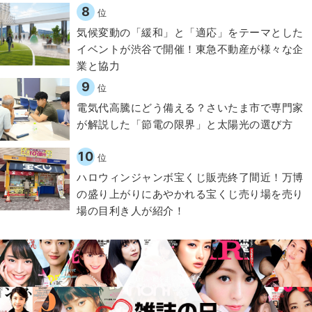
8
位
気候変動の「緩和」と「適応」をテーマとした
イベントが渋谷で開催！東急不動産が様々な企
業と協力
9
位
電気代高騰にどう備える？さいたま市で専門家
が解説した「節電の限界」と太陽光の選び方
10
位
ハロウィンジャンボ宝くじ販売終了間近！万博
の盛り上がりにあやかれる宝くじ売り場を売り
場の目利き人が紹介！