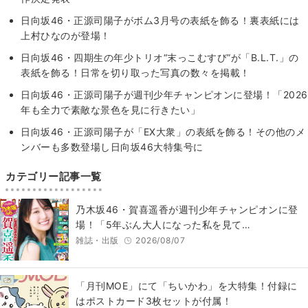
日向坂46・正源司陽子がボム3月号の表紙を飾る！裏表紙には
上村ひなのが登場！
日向坂46・四期生の年少トリオ“末っこむすび”が「B.L.T.」の
表紙を飾る！日常を切り取った写真の数々を掲載！
日向坂46・正源司陽子が週刊少年チャンピオンに登場！「2026
年も全力で素敵な景色を見に行きたい」
日向坂46・正源司陽子が「EX大衆」の表紙を飾る！その他のメ
ンバーも多数登場し日向坂46大特集号に
カテゴリー記事一覧
乃木坂46・賀喜遥香が週刊少年チャンピオンに登
場！「5年ぶん大人になった私を見て…
雑誌・出版
2026/08/07
「月刊MOE」にて「ちいかわ」を大特集！付録に
はポストカード3枚セットが付属！