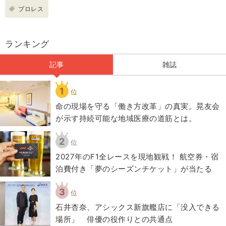
プロレス
ランキング
記事
雑誌
1
位
​命の現場を守る「働き方改革」の真実。晃友会
が示す持続可能な地域医療の道筋とは。
2
位
2027年のF1全レースを現地観戦！ 航空券・宿
泊費付き「夢のシーズンチケット」が当たる
3
位
石井杏奈、アシックス新旗艦店に「没入できる
場所」 俳優の役作りとの共通点