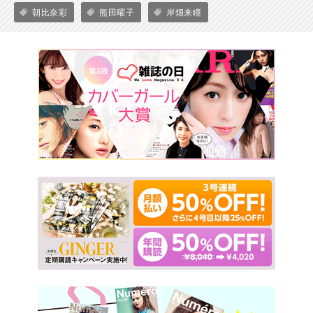
朝比奈彩
熊田曜子
岸畑来瞳