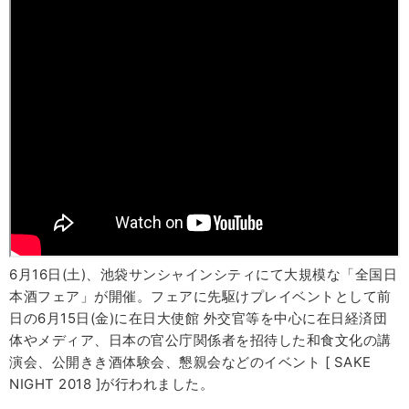
6月16日(土)、池袋サンシャインシティにて大規模な「全国日
本酒フェア」が開催。フェアに先駆けプレイベントとして前
日の6月15日(金)に在日大使館 外交官等を中心に在日経済団
体やメディア、日本の官公庁関係者を招待した和食文化の講
演会、公開きき酒体験会、懇親会などのイベント [ SAKE
NIGHT 2018 ]が行われました。