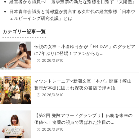
経営者から議員へ! 選挙投票の新たな指標を目指す『太陽塾』
日本青年会議所と博報堂が提言する次世代の経営指標「日本ウ
ェルビーイング研究会議」とは
カテゴリー記事一覧
伝説の女神・小倉ゆうかが「FRIDAY」のグラビア
に7年ぶりに登場！ファンからも…
2026/08/10
マウントレーニア×新潮文庫「本パ」開幕！崎山
蒼志が本棚に囲まれ深夜の書店で弾き語…
2026/08/10
【第2回 発酵アワードグランプリ】伝統を未来の
価値へ！食薬の視点で選ばれた注目の…
2026/08/10