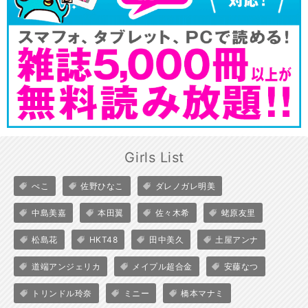
Girls List
ぺこ
佐野ひなこ
ダレノガレ明美
中島美嘉
本田翼
佐々木希
蛯原友里
松島花
HKT48
田中美久
土屋アンナ
道端アンジェリカ
メイプル超合金
安藤なつ
トリンドル玲奈
ミニー
橋本マナミ