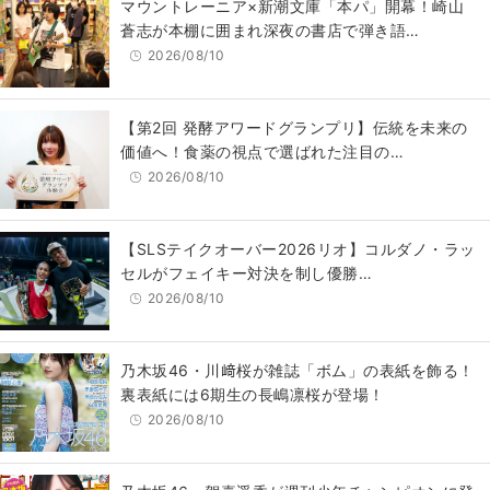
マウントレーニア×新潮文庫「本パ」開幕！崎山
蒼志が本棚に囲まれ深夜の書店で弾き語…
2026/08/10
【第2回 発酵アワードグランプリ】伝統を未来の
価値へ！食薬の視点で選ばれた注目の…
2026/08/10
【SLSテイクオーバー2026リオ】コルダノ・ラッ
セルがフェイキー対決を制し優勝…
2026/08/10
乃木坂46・川﨑桜が雑誌「ボム」の表紙を飾る！
裏表紙には6期生の長嶋凛桜が登場！
2026/08/10