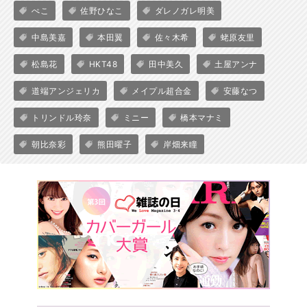
ぺこ
佐野ひなこ
ダレノガレ明美
中島美嘉
本田翼
佐々木希
蛯原友里
松島花
HKT48
田中美久
土屋アンナ
道端アンジェリカ
メイプル超合金
安藤なつ
トリンドル玲奈
ミニー
橋本マナミ
朝比奈彩
熊田曜子
岸畑来瞳