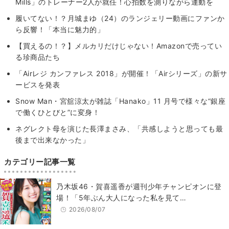
Mills」のトレーナー2人が就任！心拍数を測りながら運動を
履いてない！？月城まゆ（24）のランジェリー動画にファンか
ら反響！「本当に魅力的」
【買えるの！？】メルカリだけじゃない！Amazonで売ってい
る珍商品たち
「Airレジ カンファレス 2018」が開催！「Airシリーズ」の新サ
ービスを発表
Snow Man・宮舘涼太が雑誌「Hanako」11 月号で様々な“銀座
で働くひとびと”に変身！
ネグレクト母を演じた長澤まさみ、「共感しようと思っても最
後まで出来なかった」
カテゴリー記事一覧
乃木坂46・賀喜遥香が週刊少年チャンピオンに登
場！「5年ぶん大人になった私を見て…
2026/08/07