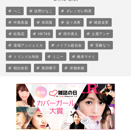
ぺこ
佐野ひなこ
ダレノガレ明美
中島美嘉
本田翼
佐々木希
蛯原友里
松島花
HKT48
田中美久
土屋アンナ
道端アンジェリカ
メイプル超合金
安藤なつ
トリンドル玲奈
ミニー
橋本マナミ
朝比奈彩
熊田曜子
岸畑来瞳