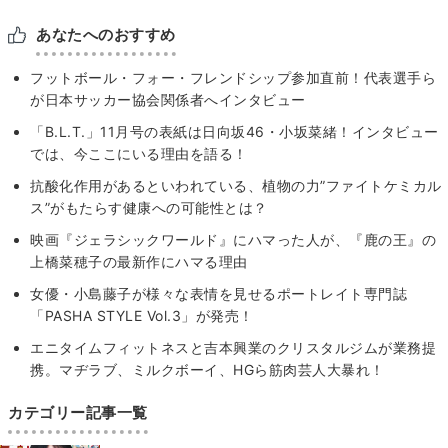
あなたへのおすすめ
フットボール・フォー・フレンドシップ参加直前！代表選手ら
が日本サッカー協会関係者へインタビュー
「B.L.T.」11月号の表紙は日向坂46・小坂菜緒！インタビュー
では、今ここにいる理由を語る！
抗酸化作用があるといわれている、植物の力”ファイトケミカル
ス”がもたらす健康への可能性とは？
映画『ジェラシックワールド』にハマった人が、『鹿の王』の
上橋菜穂子の最新作にハマる理由
女優・小島藤子が様々な表情を見せるポートレイト専門誌
「PASHA STYLE Vol.3」が発売！
エニタイムフィットネスと吉本興業のクリスタルジムが業務提
携。マヂラブ、ミルクボーイ、HGら筋肉芸人大暴れ！
カテゴリー記事一覧