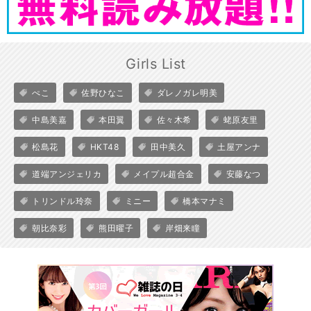
Girls List
ぺこ
佐野ひなこ
ダレノガレ明美
中島美嘉
本田翼
佐々木希
蛯原友里
松島花
HKT48
田中美久
土屋アンナ
道端アンジェリカ
メイプル超合金
安藤なつ
トリンドル玲奈
ミニー
橋本マナミ
朝比奈彩
熊田曜子
岸畑来瞳