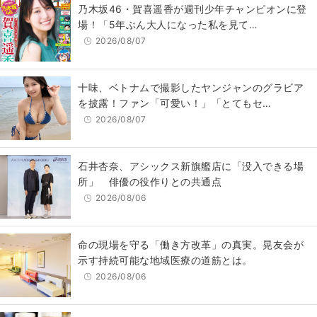
乃木坂46・賀喜遥香が週刊少年チャンピオンに登
場！「5年ぶん大人になった私を見て…
2026/08/07
十味、ベトナムで撮影したヤンジャンのグラビア
を披露！ファン「可愛い！」「とてもセ…
2026/08/07
石井杏奈、アシックス新旗艦店に「没入できる場
所」 俳優の役作りとの共通点
2026/08/06
​命の現場を守る「働き方改革」の真実。晃友会が
示す持続可能な地域医療の道筋とは。
2026/08/06