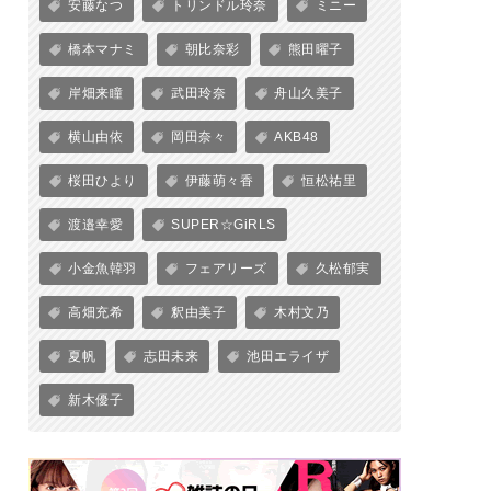
安藤なつ
トリンドル玲奈
ミニー
橋本マナミ
朝比奈彩
熊田曜子
岸畑来瞳
武田玲奈
舟山久美子
横山由依
岡田奈々
AKB48
桜田ひより
伊藤萌々香
恒松祐里
渡邉幸愛
SUPER☆GiRLS
小金魚韓羽
フェアリーズ
久松郁実
高畑充希
釈由美子
木村文乃
夏帆
志田未来
池田エライザ
新木優子