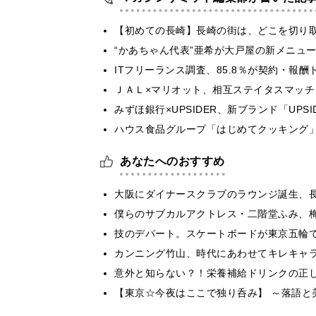
【初めての長崎】長崎の街は、どこを切り
“かあちゃん代表”亜希が大戸屋の新メニュ
ITフリーランス調査、85.8％が契約・報
ＪＡＬ×マリオット、相互ステイタスマッ
みずほ銀行×UPSIDER、新ブランド「UPSIDER
ハウス食品グループ「はじめてクッキング」
あなたへのおすすめ
大阪にダイナースクラブのラウンジ誕生、
僕らのサブカルアクトレス・二階堂ふみ、
技のデパート。スケートボードが東京五輪
カンニング竹山、時代にあわせてキレキャ
意外と知らない？！栄養補給ドリンクの正
【東京☆今夜はここで独り呑み】 ～落語と