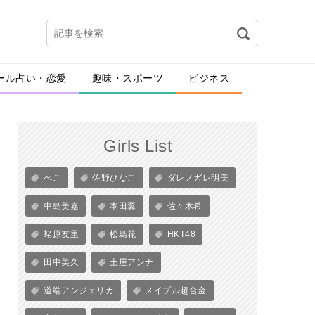
ール占い・恋愛
趣味・スポーツ
ビジネス
Girls List
ぺこ
佐野ひなこ
ダレノガレ明美
中島美嘉
本田翼
佐々木希
蛯原友里
松島花
HKT48
田中美久
土屋アンナ
道端アンジェリカ
メイプル超合金