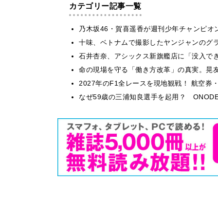
カテゴリー記事一覧
乃木坂46・賀喜遥香が週刊少年チャンピオ
十味、ベトナムで撮影したヤンジャンのグ
石井杏奈、アシックス新旗艦店に「没入で
​命の現場を守る「働き方改革」の真実。晃
2027年のF1全レースを現地観戦！ 航空
なぜ59歳の三浦知良選手を起用？ ONODE