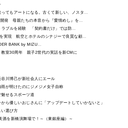
取ってもアートになる。古くて新しい、ノスタ…
ー開発 母親たちの本音から『愛情めし』を…
酬トラブルを経験 「契約書だけ」では防…
チを実現 航空とホテルのシナジーで良質な顧…
 BANK by MIZU…
教室30周年 親子2世代の実話を新CMに
長谷川博己が新社会人にエール
梅雨が明けたのにジメジメ女子自称
で魅せるスポーツ道
ラから優しいおじさんに「アップデートしていかないと」
しい選び方
美酒を新橋演舞場で！～（東銀座編）～