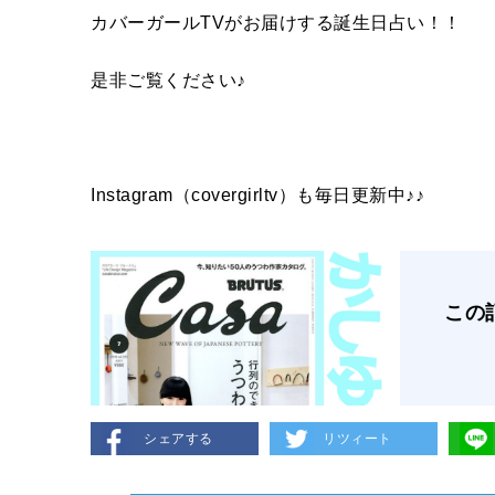
カバーガールTVがお届けする誕生日占い！！
是非ご覧ください♪
Instagram（covergirltv）も毎日更新中♪♪
この
シェアする
リツィート