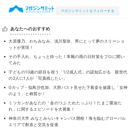
マガジンサミットをフォローする
あなたへのおすすめ
大原優乃、わちみなみ、浅川梨奈、男にとって夢のスリーショ
ットが実現！
その手入れ、ちょっと待った！革靴の雨の日対策をプロに聞い
てみた
子どもの10歳の節目を祝う「1/2成人式」の認知広がる 親世代
の2人に1人が「写真残したい」
Gカップ・似鳥沙也加、大胆バスト見せた下着姿を披露し「女神
のよう」と称賛が！
ミツカンがあなたの「金のつぶ たれたっぷり！たまご醤油た
れ」に関するエピソードを大募集！
神奈川大学 みなとみらいキャンパス開校！海を臨むグローバル
エリアで創造と交流を促進