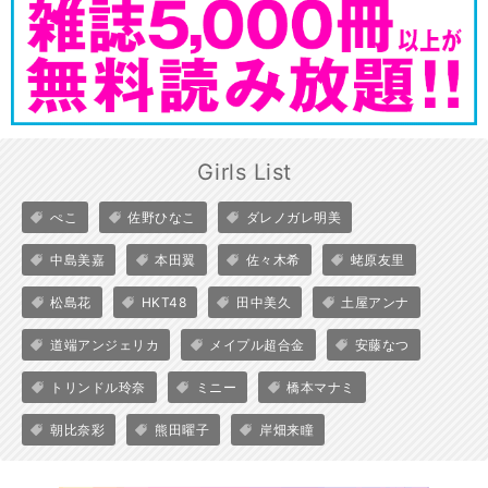
Girls List
ぺこ
佐野ひなこ
ダレノガレ明美
中島美嘉
本田翼
佐々木希
蛯原友里
松島花
HKT48
田中美久
土屋アンナ
道端アンジェリカ
メイプル超合金
安藤なつ
トリンドル玲奈
ミニー
橋本マナミ
朝比奈彩
熊田曜子
岸畑来瞳