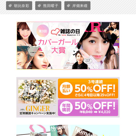
朝比奈彩
熊田曜子
岸畑来瞳