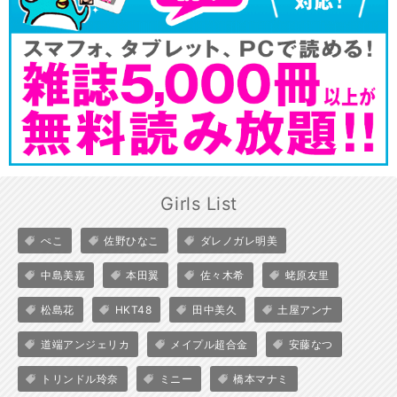
Girls List
ぺこ
佐野ひなこ
ダレノガレ明美
中島美嘉
本田翼
佐々木希
蛯原友里
松島花
HKT48
田中美久
土屋アンナ
道端アンジェリカ
メイプル超合金
安藤なつ
トリンドル玲奈
ミニー
橋本マナミ