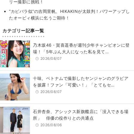
リー撮影に挑戦！
“カピバラ似”の吉岡里帆、HIKAKINが太鼓判！パワーアップし
たオービィ横浜に乞うご期待！
カテゴリー記事一覧
乃木坂46・賀喜遥香が週刊少年チャンピオンに登
場！「5年ぶん大人になった私を見て…
2026/08/07
十味、ベトナムで撮影したヤンジャンのグラビア
を披露！ファン「可愛い！」「とてもセ…
2026/08/07
石井杏奈、アシックス新旗艦店に「没入できる場
所」 俳優の役作りとの共通点
2026/08/06