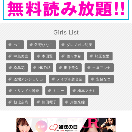
Girls List
ぺこ
佐野ひなこ
ダレノガレ明美
中島美嘉
本田翼
佐々木希
蛯原友里
松島花
HKT48
田中美久
土屋アンナ
道端アンジェリカ
メイプル超合金
安藤なつ
トリンドル玲奈
ミニー
橋本マナミ
朝比奈彩
熊田曜子
岸畑来瞳