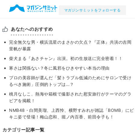
マガジンサミットをフォローする
あなたへのおすすめ
完全無欠な男・横浜流星のまさかの欠点？『正体』共演の吉岡
里帆が暴露
柴犬まる『あさチャン』出演。初の生放送に完全密着！！
寒さは関係ない？冬に風邪をひきやすい本当の理由
プロの美容師が選んだ「髪トラブル低減のためにサロンで受け
るべき施術」圧倒的トップは…？
桃月なしこ、熱海や箱根で撮影された慰安旅行がテーマのグラ
ビアを掲載！
NMB48・白間美瑠、上西怜、横野すみれが雑誌「BOMB」にビ
キニ姿で登場！梅山恋和、堀ノ内百香、前田令子も！
カテゴリー記事一覧