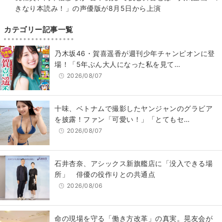
きなり本読み！」の声優版が8月5日から上演
カテゴリー記事一覧
乃木坂46・賀喜遥香が週刊少年チャンピオンに登
場！「5年ぶん大人になった私を見て…
2026/08/07
十味、ベトナムで撮影したヤンジャンのグラビア
を披露！ファン「可愛い！」「とてもセ…
2026/08/07
石井杏奈、アシックス新旗艦店に「没入できる場
所」 俳優の役作りとの共通点
2026/08/06
​命の現場を守る「働き方改革」の真実。晃友会が