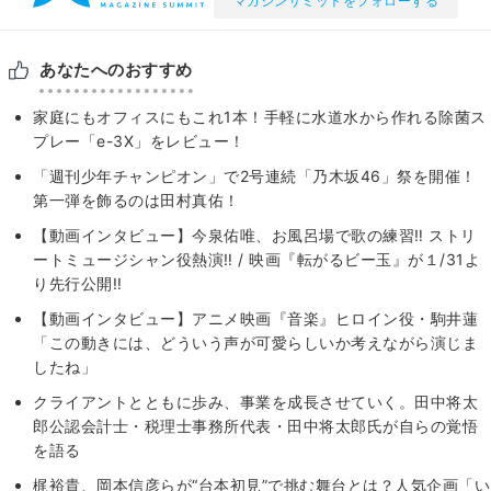
マガジンサミットをフォローする
あなたへのおすすめ
家庭にもオフィスにもこれ1本！手軽に水道水から作れる除菌ス
プレー「e-3X」をレビュー！
「週刊少年チャンピオン」で2号連続「乃木坂46」祭を開催！
第一弾を飾るのは田村真佑！
【動画インタビュー】今泉佑唯、お風呂場で歌の練習‼ ストリ
ートミュージシャン役熱演‼ / 映画『転がるビー玉』が１/31よ
り先行公開‼
【動画インタビュー】アニメ映画『音楽』ヒロイン役・駒井蓮
「この動きには、どういう声が可愛らしいか考えながら演じま
したね」
クライアントとともに歩み、事業を成長させていく。田中将太
郎公認会計士・税理士事務所代表・田中将太郎氏が自らの覚悟
を語る
梶裕貴、岡本信彦らが“台本初見”で挑む舞台とは？人気企画「い