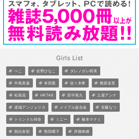
Girls List
ぺこ
佐野ひなこ
ダレノガレ明美
中島美嘉
本田翼
佐々木希
蛯原友里
松島花
HKT48
田中美久
土屋アンナ
道端アンジェリカ
メイプル超合金
安藤なつ
トリンドル玲奈
ミニー
橋本マナミ
朝比奈彩
熊田曜子
岸畑来瞳